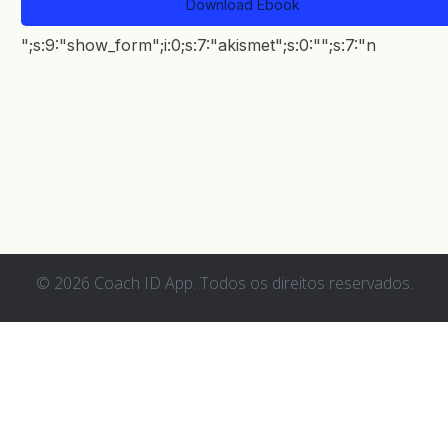
Download Ebook
BR
";s:9:"show_form";i:0;s:7:"akismet";s:0:"";s:7:"n
© 2026 Coach ID App. Todos os direitos reservados.