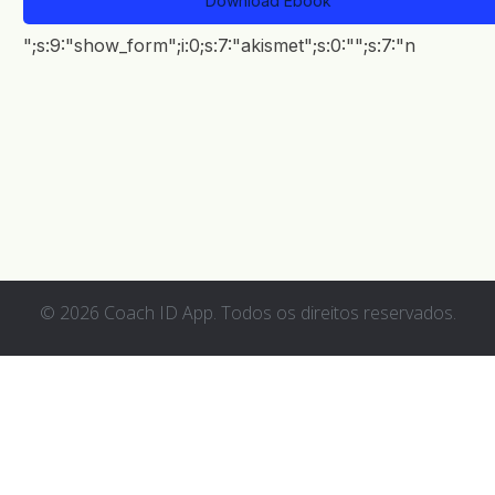
Download Ebook
BR
";s:9:"show_form";i:0;s:7:"akismet";s:0:"";s:7:"n
© 2026 Coach ID App. Todos os direitos reservados.