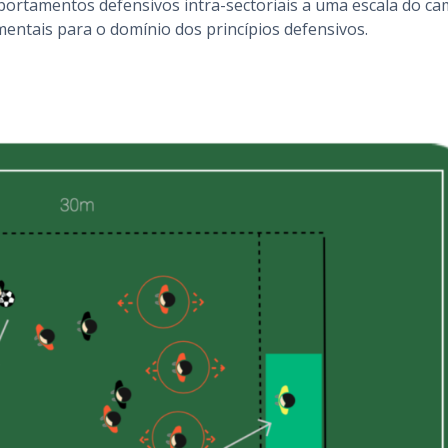
mportamentos defensivos intra-sectoriais a uma escala do c
ntais para o domínio dos princípios defensivos.