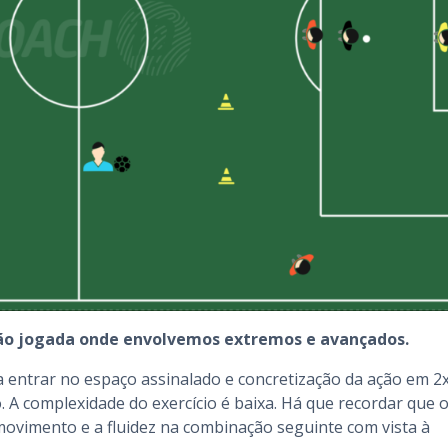
ção jogada onde envolvemos extremos e avançados.
a entrar no espaço assinalado e concretização da ação em 2
. A complexidade do exercício é baixa. Há que recordar que 
movimento e a fluidez na combinação seguinte com vista à