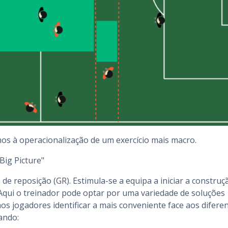
os à operacionalização de um exercício mais macro.
"Big Picture"
 de reposição (GR). Estimula-se a equipa a iniciar a construç
Aqui o treinador pode optar por uma variedade de soluções
os jogadores identificar a mais conveniente face aos difere
ando: