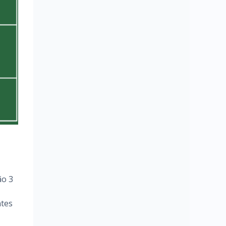
ão 3
ntes