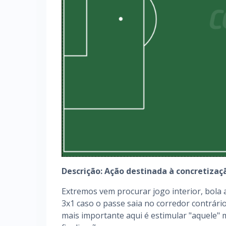
Descrição: Ação destinada à concretiza
Extremos vem procurar jogo interior, bola 
3x1 caso o passe saia no corredor contrário
mais importante aqui é estimular "aquele" 