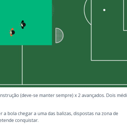
 construção (deve-se manter sempre) x 2 avançados. Dois méd
r a bola chegar a uma das balizas, dispostas na zona de
etende conquistar.