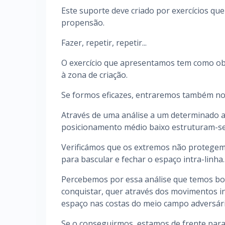
Este suporte deve criado por exercícios qu
propensão.
Fazer, repetir, repetir...
O exercício que apresentamos tem como obje
à zona de criação.
Se formos eficazes, entraremos também no e
Através de uma análise a um determinado a
posicionamento médio baixo estruturam-se 
Verificámos que os extremos não protegem 
para bascular e fechar o espaço intra-linha.
Percebemos por essa análise que temos boa
conquistar, quer através dos movimentos i
espaço nas costas do meio campo adversári
Se o conseguirmos, estamos de frente para 