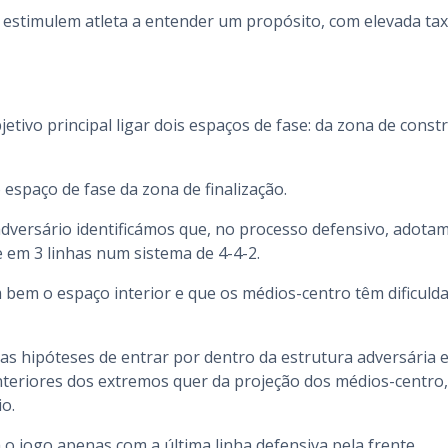
e estimulem atleta a entender um propósito, com elevada ta
tivo principal ligar dois espaços de fase: da zona de const
spaço de fase da zona de finalização.
dversário identificámos que, no processo defensivo, adota
em 3 linhas num sistema de 4-4-2.
bem o espaço interior e que os médios-centro têm dificuld
s hipóteses de entrar por dentro da estrutura adversária 
nteriores dos extremos quer da projeção dos médios-centro,
o.
o jogo apenas com a última linha defensiva pela frente.