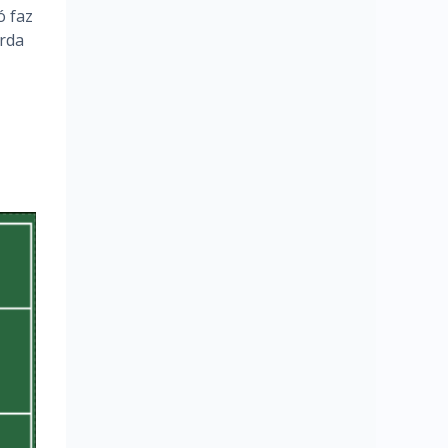
ó faz
erda